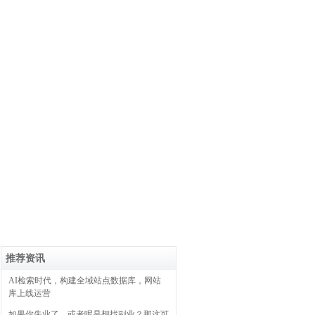
推荐资讯
AI检索时代，构建全域站点数据库，网站
库上线运营
如果你失业了，或者呢是想找副业？那这可