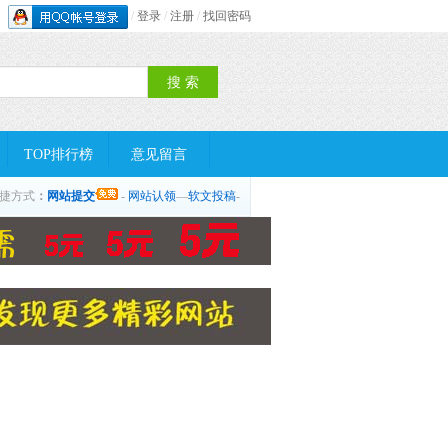
/
登录
/
注册
/
找回密码
TOP排行榜
意见留言
捷方式
：
网站提交
-
网站认领
—
软文投稿
-