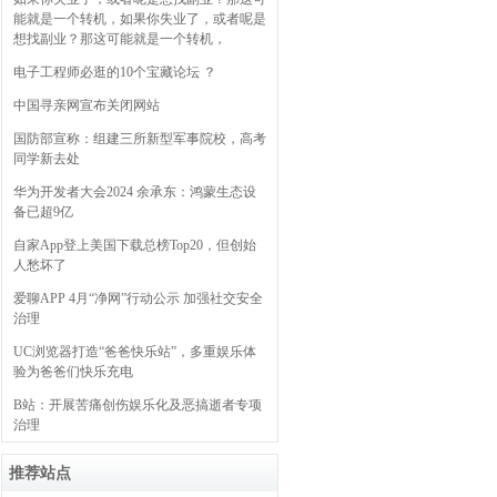
能就是一个转机，如果你失业了，或者呢是
想找副业？那这可能就是一个转机，
电子工程师必逛的10个宝藏论坛 ？
中国寻亲网宣布关闭网站
国防部宣称：组建三所新型军事院校，高考
同学新去处
华为开发者大会2024 余承东：鸿蒙生态设
备已超9亿
自家App登上美国下载总榜Top20，但创始
人愁坏了
爱聊APP 4月“净网”行动公示 加强社交安全
治理
UC浏览器打造“爸爸快乐站”，多重娱乐体
验为爸爸们快乐充电
B站：开展苦痛创伤娱乐化及恶搞逝者专项
治理
推荐站点