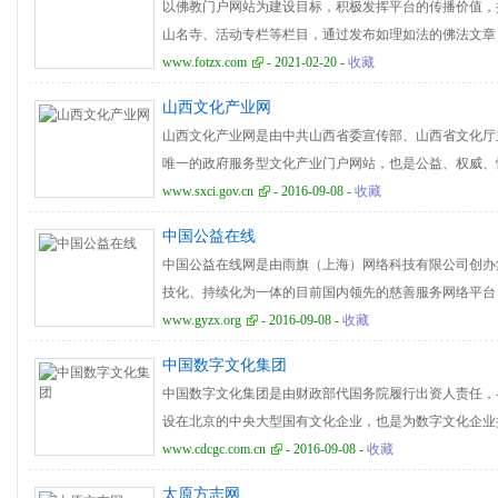
以佛教门户网站为建设目标，积极发挥平台的传播价值，
山名寺、活动专栏等栏目，通过发布如理如法的佛法文章
大信众能从多个视觉认识佛教，走进佛教，为信众建立正
www.fotzx.com
- 2021-02-20 -
收藏
山西文化产业网
山西文化产业网是由中共山西省委宣传部、山西省文化厅
唯一的政府服务型文化产业门户网站，也是公益、权威、
展示、政策咨询与服务、产品发布和交易、项目投资和融
www.sxci.gov.cn
- 2016-09-08 -
收藏
户网站。山西文化产业网目前共分资讯中心、交易中心、
中国公益在线
政策、产业案例、投融资项目、文化演艺、动漫游戏、文
中国公益在线网是由雨旗（上海）网络科技有限公司创办
网站打造成为山西文化产业信息权威发布、文化产业政务
技化、持续化为一体的目前国内领先的慈善服务网络平台
业招商引资信息发布、文化产业资源挖掘整合推进、文化
律允许的前提下开展公益活动，传递正能量、帮贫济困，
www.gyzx.org
- 2016-09-08 -
收藏
文化产业知识教育普及等八大服务平台为主要建设内容的
前设置有公益中心、公益课堂、爱心慈善、公益记录者、
中国数字文化集团
中华文明、环境保护、记录者视频、留言等主要栏目，服
中国数字文化集团是由财政部代国务院履行出资人责任，
救助、公益资讯等。
设在北京的中央大型国有文化企业，也是为数字文化企业
文化企业为己任，以做数字文化产业的持续引领者为目标
www.cdcgc.com.cn
- 2016-09-08 -
收藏
文化企业。中国数字文化集团基于文化与科技、文化与园
太原方志网