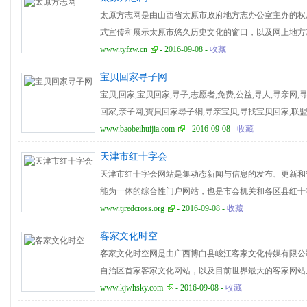
战略，拥有互联网出版、电子出版物出版、音像制品出版
太原方志网是由山西省太原市政府地方志办公室主办的权
资质。建立具有知识产权的文化资源的数据库，形成多维
式宣传和展示太原市悠久历史文化的窗口，以及网上地方
化产业示范园区，助推中小企业共同打造数字出版产业链
导的阵地。太原方志网设置有太原概览、工作综述、编纂
www.tyfzw.cn
- 2016-09-08 -
收藏
本的杠杆效应，打造投融资平台。
风俗、历史文苑、名优特产、方志信箱、方志动态、太原
宝贝回家寻子网
志古籍、地情丛书、特色志、太原之最、人物传记、历史
宝贝,回家,宝贝回家,寻子,志愿者,免费,公益,寻人,寻亲网,
视频等多种形式，为社会各界提供丰富的地情信息，实现
回家,亲子网,寶貝回家尋子網,寻亲宝贝,寻找宝贝回家,联盟,公
www.baobeihuijia.com
- 2016-09-08 -
收藏
天津市红十字会
天津市红十字会网站是集动态新闻与信息的发布、更新和
能为一体的综合性门户网站，也是市会机关和各区县红十
知识，扩大红十字组织影响力，推动红十字事业又好又快
www.tjredcross.org
- 2016-09-08 -
收藏
办公自动化（OA）系统，专门针对红十字会的工作特点
客家文化时空
实现了无纸化办公，提高办公效率，为红十字会系统提供
客家文化时空网是由广西博白县峻江客家文化传媒有限公
自治区首家客家文化网站，以及目前世界最大的客家网站
承客家文化为宗旨，坚持“百花齐放，百家争鸣”的方针
www.kjwhsky.com
- 2016-09-08 -
收藏
神，致力于打造成为客家一流网站。客家文化时空网作为