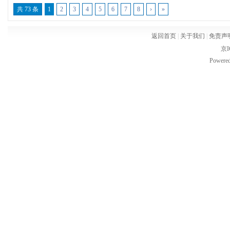
共 73 条
1
2
3
4
5
6
7
8
›
»
化，弘扬客家精神的网络交流平台，设置有客家资讯、客
家联谊、客家美食、客家旅游、客家视频，以及时空论坛
返回首页
|
关于我们
|
免责声
观大方，内容上可谓是包罗万象，立足本土，辐射全球，
京I
化的传承和发扬起到了无可估量的作用。
Powere