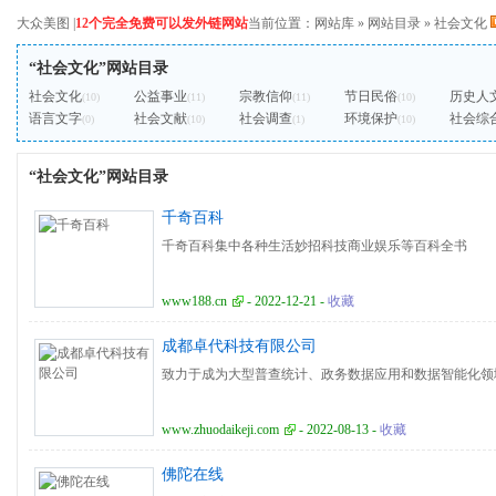
大众美图
|
12个完全免费可以发外链网站
当前位置：
网站库
»
网站目录
»
社会文化
“社会文化”网站目录
社会文化
公益事业
宗教信仰
节日民俗
历史人
(10)
(11)
(11)
(10)
语言文字
社会文献
社会调查
环境保护
社会综
(0)
(10)
(1)
(10)
“社会文化”网站目录
千奇百科
千奇百科集中各种生活妙招科技商业娱乐等百科全书
www188.cn
- 2022-12-21 -
收藏
成都卓代科技有限公司
致力于成为大型普查统计、政务数据应用和数据智能化领
www.zhuodaikeji.com
- 2022-08-13 -
收藏
佛陀在线