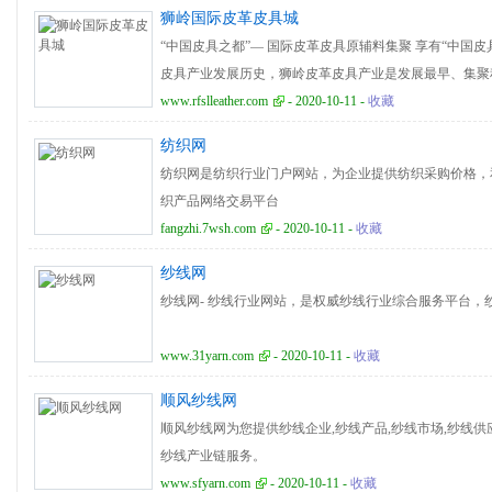
狮岭国际皮革皮具城
“中国皮具之都”— 国际皮革皮具原辅料集聚 享有“中国
皮具产业发展历史，狮岭皮革皮具产业是发展最早、集聚
州市花都区最具创新与活力的特色支柱产业。 目前狮岭聚
www.rfslleather.com
- 2020-10-11 -
收藏
18000多家，从业人员达30多万，原辅料专业市场8个
纺织网
近2万家，皮具箱包营销市场辐射全国各地乃至世界130
纺织网是纺织行业门户网站，为企业提供纺织采购价格，
为皮革皮具行业的龙头专业市场已扎根狮岭10多年，项
织产品网络交易平台
铁、水运，空运综合交通通达全球。 狮岭（国际）皮革皮具
fangzhi.7wsh.com
- 2020-10-11 -
收藏
米，共计商铺4000多间，城内从业人员约5万人，主营
带、里布等等。年均交易额约150亿人民币，日均交易额超
纱线网
产交易市场和原辅材料集散地。
纱线网- 纱线行业网站，是权威纱线行业综合服务平台，
www.31yarn.com
- 2020-10-11 -
收藏
顺风纱线网
顺风纱线网为您提供纱线企业,纱线产品,纱线市场,纱线供
纱线产业链服务。
www.sfyarn.com
- 2020-10-11 -
收藏