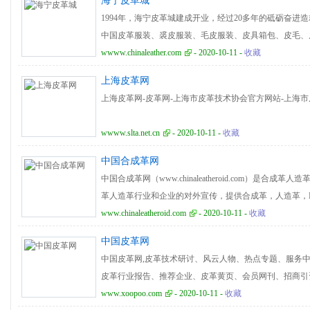
海宁皮革城
熟市场（已经成功运营十年）。
1994年，海宁皮革城建成开业，经过20多年的砥砺奋
中国皮革服装、裘皮服装、毛皮服装、皮具箱包、皮毛、
场行情、流行趋势的发布地，成为了誉满全球的皮革专业市场。 In 1994,
wwww.chinaleather.com
- 2020-10-11 -
收藏
completed and started business. After more than 20 years of dev
上海皮革网
fashion, a leading market in China’s leather industry, a distributi
上海皮革网-皮革网-上海市皮革技术协会官方网站-上海
clothing, leather luggage, fur, leather and footwear, a leather p
center, an internationally renowned specialized 
wwww.slta.net.cn
- 2020-10-11 -
收藏
座（皮装•鞋业广场）、C座（皮草广场）、D座（裘皮广
标（四季时装馆）、H座（批发中心电商配送中心）、AD
中国合成革网
区）、海宁会展中心以及原辅料市场、品牌风尚中心等区
中国合成革网（www.chinaleatheroid.com）是
武汉、黑龙江哈尔滨、山东济南、新疆乌鲁木齐、重庆、
革人造革行业和企业的对外宣传，提供合成革，人造革，P
（含品牌授权）市场均已建成开业。目前市场经营户上万
革，PU革，超纤革，皮革，服装革，鞋革，箱包革，家
www.chinaleatheroid.com
- 2020-10-11 -
收藏
衔全国。
中国皮革网
中国皮革网,皮革技术研讨、风云人物、热点专题、服务
皮革行业报告、推荐企业、皮革黄页、会员网刊、招商引
www.xoopoo.com
- 2020-10-11 -
收藏