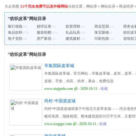
大众美图
|
12个完全免费可以发外链网站
当前位置：
网站库
»
网站目录
»
商业经济
“纺织皮革”网站目录
银行保险
财经证券
投资理财
商业贸易
商务会
(88)
(41)
(15)
(14)
食品饮料
服装鞋帽
礼品玩具
珠宝眼镜
纺织皮
(279)
(451)
(24)
(9)
电子安防
房产家居
建筑建材
印刷包装
造纸轻
(20)
(22)
(24)
(10)
“纺织皮革”网站目录
辛集国际皮革城
辛集国际皮革城，官方网站，辛集皮革城，皮衣，皮草，
皮都，手套，供应，供求，展会，免费信息
www.xinjipidu.com
- 2020-10-11 -
收藏
尚村·中国裘皮城
尚村•中国裘皮城坐落于中国北方皮草名镇—— 河北省
毗邻东西，隔路相望。整体建筑面积16万平方米，主要经
营模式：前店后厂。 商品特点：物美价廉。 尚村•中国裘皮
www.sczgqpc.com
- 2020-10-11 -
收藏
京开高速并大广高速，尚村出口下，前行300米右转即到。 