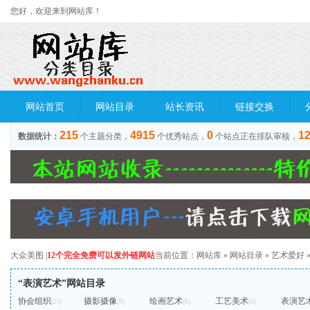
您好，欢迎来到网站库！
网站首页
网站目录
站长资讯
链接交换
215
4915
0
1
数据统计：
个主题分类，
个优秀站点，
个站点正在排队审核，
大众美图
|
12个完全免费可以发外链网站
当前位置：
网站库
»
网站目录
»
艺术爱好
“表演艺术”网站目录
协会组织
摄影摄像
绘画艺术
工艺美术
表演艺
(23)
(9)
(8)
(0)