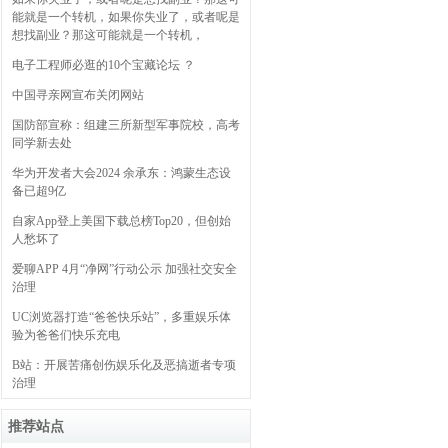
能就是一个转机，如果你失业了，或者呢是
想找副业？那这可能就是一个转机，
电子工程师必逛的10个宝藏论坛 ？
中国寻亲网宣布关闭网站
国防部宣称：组建三所新型军事院校，高考
同学新去处
华为开发者大会2024 余承东：鸿蒙生态设
备已超9亿
自家App登上美国下载总榜Top20，但创始
人愁坏了
爱聊APP 4月“净网”行动公示 加强社交安全
治理
UC浏览器打造“爸爸快乐站”，多重娱乐体
验为爸爸们快乐充电
B站：开展苦痛创伤娱乐化及恶搞逝者专项
治理
推荐站点