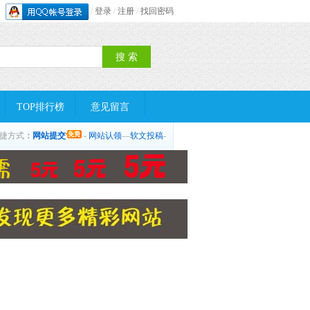
/
登录
/
注册
/
找回密码
TOP排行榜
意见留言
捷方式
：
网站提交
-
网站认领
—
软文投稿
-