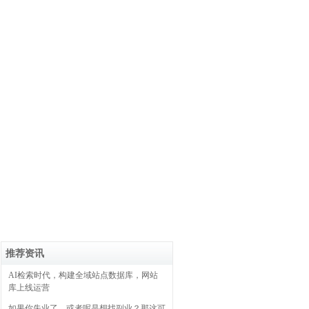
推荐资讯
AI检索时代，构建全域站点数据库，网站
库上线运营
如果你失业了，或者呢是想找副业？那这可